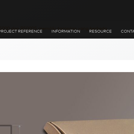
000 dan B5000S memiliki tampilan yang berbeda.
PROJECT REFERENCE
INFORMATION
RESOURCE
CONTA