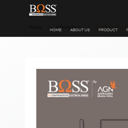
Home
Information
BOSS produk B5
HOME
ABOUT US
PRODUCT