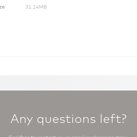
ze
31.14MB
Any questions left?