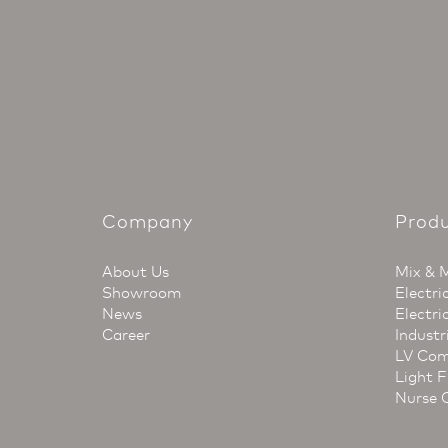
Company
Prod
About Us
Mix & 
Showroom
Electri
News
Electri
Career
Industr
LV Com
Light F
Nurse 