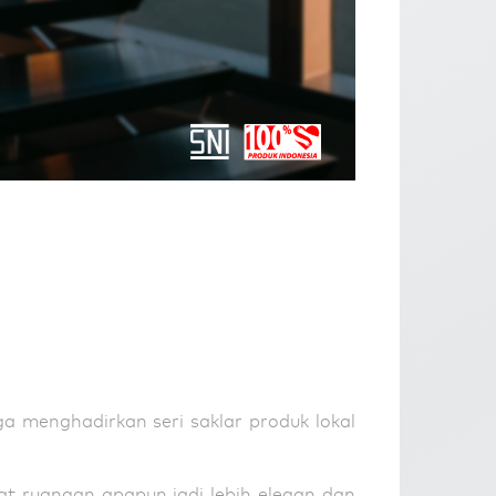
ga menghadirkan seri saklar produk lokal
t ruangan apapun jadi lebih elegan dan