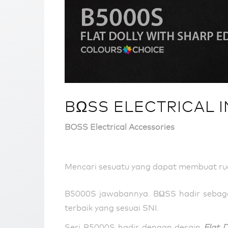
BΩSS ELECTRICAL I
BOSS Electrical Accessories
Mencari sesuatu yang dapat membuat ru
B5000S jawabannya. BΩSS hadir sebag
terbaik yang sesuai SNI.
Seri B5000S hadir dengan desain
Flat 