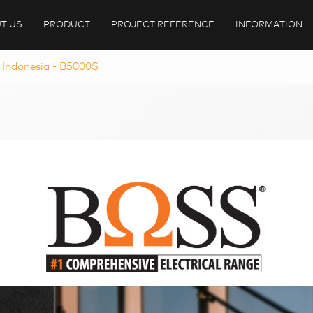
T US
PRODUCT
PROJECT REFERENCE
INFORMATION
 Indonesia - B5000S