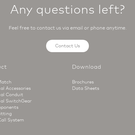
Any questions left?
Feel free to contact us via email or phone anytime.
Contact Us
uct
Download
Match
Brochures
cal Accessories
Data Sheets
cal Conduit
ial SwitchGear
ponents
itting
Call System