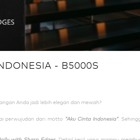
NDONESIA - B5000S
angan Anda jadi lebih elegan dan mewah?
ai perwujudan dari motto
“Aku Cinta Indonesia”
. Sehing
Dolly with Sharp Edges
. Detail kecil yang mampu membua