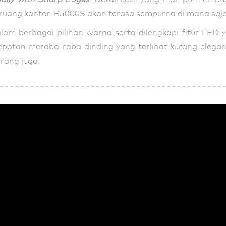
a ruang kantor. B5000S akan terasa sempurna di mana saja
ir dalam berbagai pilihan warna serta dilengkapi fitur 
repotan meraba-raba dinding yang terlihat kurang eleg
rang juga.