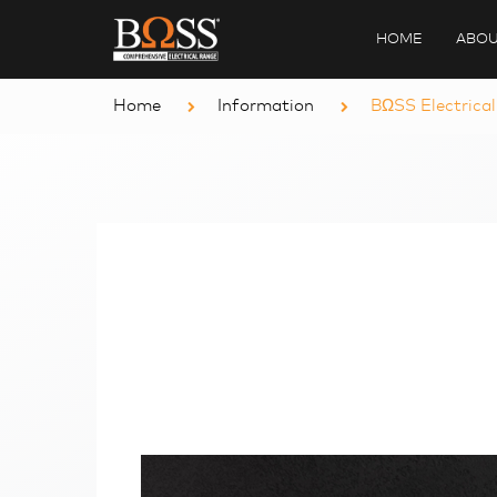
HOME
ABOU
Home
Information
BΩSS Electrical